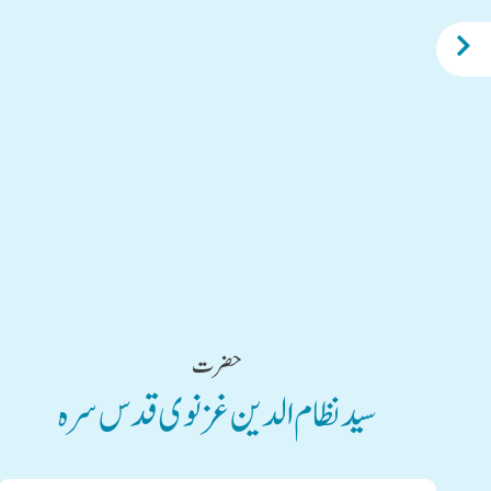
حضرت
سید نظا م الدین غزنوی قدس سرہ